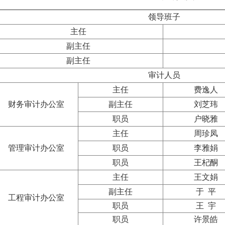
领导班子
主任
副主任
副主任
审计人员
主任
费逸人
财务审计办公室
副主任
刘芝玮
职员
户晓雅
主任
周珍凤
管理审计办公室
职员
李雅娟
职员
王杞酮
主任
王文娟
副主任
于 平
工程审计办公室
职员
王 宇
职员
许景皓